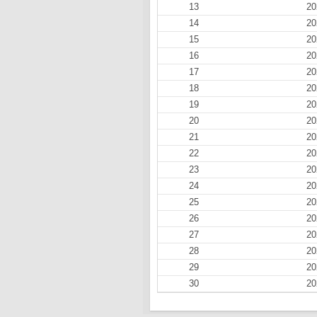
13
20
14
20
15
20
16
20
17
20
18
20
19
20
20
20
21
20
22
20
23
20
24
20
25
20
26
20
27
20
28
20
29
20
30
20