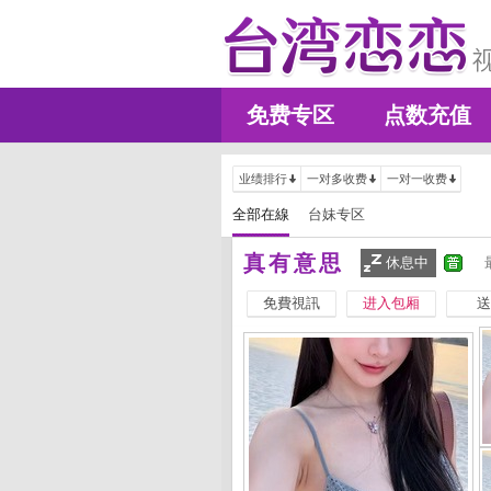
免费专区
点数充值
业绩排行
一对多收费
一对一收费
全部在線
台妹专区
真有意思
休息中
免費視訊
进入包厢
送