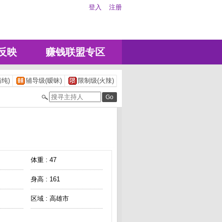
登入
注册
反映
赚钱联盟专区
纯)
辅导级(暧昧)
限制级(火辣)
体重 : 47
身高 : 161
区域 : 高雄市